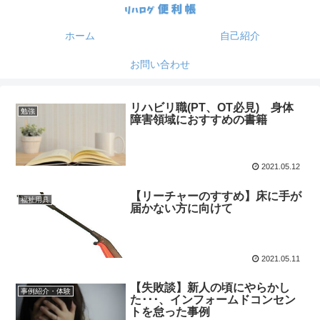
ホーム
自己紹介
お問い合わせ
リハビリ職(PT、OT必見) 身体
勉強
障害領域におすすめの書籍
2021.05.12
【リーチャーのすすめ】床に手が
福祉用具
届かない方に向けて
2021.05.11
【失敗談】新人の頃にやらかし
事例紹介・体験
た･･･、インフォームドコンセン
トを怠った事例