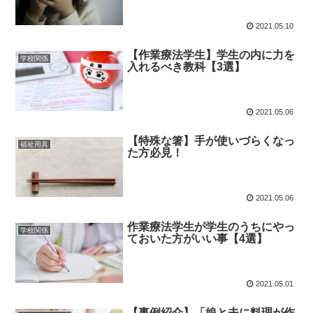
2021.05.10
【作業療法学生】学生の内に力を
学校関係
入れるべき教科【3選】
2021.05.06
【特殊な箸】手が使いづらくなっ
福祉用具
た方必見！
2021.05.06
作業療法学生が学生のうちにやっ
学校関係
ておいた方がいい事【4選】
2021.05.01
【事例紹介】「娘と夫に料理が作